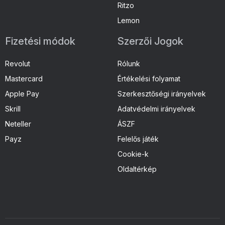
Ritzo
Lemon
Fizetési módok
Szerzői Jogok
Revolut
Rólunk
Mastercard
Értékelési folyamat
Apple Pay
Szerkesztőségi irányelvek
Skrill
Adatvédelmi irányelvek
Neteller
ÁSZF
Payz
Felelős játék
Cookie-k
Oldaltérkép