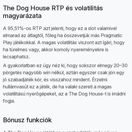
The Dog House RTP és volatilitás
magyarázata
A 95,51%-os RTP azt jelenti, hogy ez a slot valamivel
elmarad az átlagtól, főleg ha összevetjük más Pragmatic
Play játékokkal. A magas volatilitás viszont azt ígéri, hogy
ha türelmes vagy, akkor komoly nyereményekre is
lecsaphatsz.
A gyakorlatban ez úgy néz ki, hogy sokszor elmegy 20–30
pörgetés nagyobb win nélkül, aztán egyszer csak jön egy
jó szabadjáték kör, és visszahoz mindent. Érzelmi
hullámvasút ez a játék, de ha valaki szereti a magas
volatilitású nyerőgépeket, az a The Dog House-t is imádni
fogja.
Bónusz funkciók