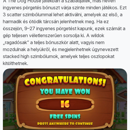
A The Dog House játékban a szabadjáték, más néven
ingyenes pörgetés bónuszt várja szinte minden játékos. Ezt
3 scatter szimbólummal lehet aktiválni, amelyek az első, a
harmadik és ötödik tárcsán jelenhetnek meg. Ha ez
összejön, 9–27 ingyenes pörgetést kapunk, ezek számát a
gép teljesen véletlenszerűen sorsolja ki. A wildok
„ragadósak” a teljes bónuszkör alatt, vagyis nem
mozdulnak a helyükről, és megjelenhetnek úgynevezett
stacked high szimbólumok, amelyek teljes oszlopokat
kitölthetnek.