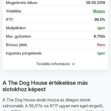
Megjelenési dátum:
05.03.2019
Volatilitás:
Magas
RTP:
96.5%
Multiplikátor:
Igen
Max. győzelem:
6.750x
Bónusz játék:
Nem
Ingyenes pörgetések:
Igen
Scatter szimbólum:
Igen
További információ
Wild szimbólum:
Igen
Szimbólum egymásra helyezve:
Nem
A The Dog House értékelése más
Jackpot játék:
Nem
slotokhoz képest
Slot vonalak:
20
A The Dog House simán hozza az átlagos slotok
Slot tárcsák:
5
színvonalát. A 95,51%-os RTP ugyan nem eget rengető,