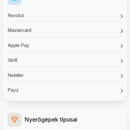
Revolut
Mastercard
Apple Pay
Skrill
Neteller
Payz
Nyerőgépek típusai