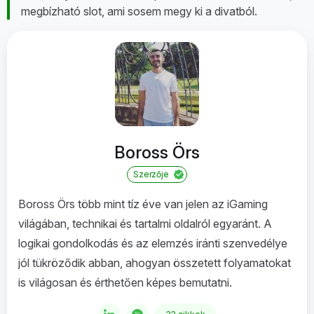
megbízható slot, ami sosem megy ki a divatból.
Boross Örs
Szerzője
Boross Örs több mint tíz éve van jelen az iGaming
világában, technikai és tartalmi oldalról egyaránt. A
logikai gondolkodás és az elemzés iránti szenvedélye
jól tükröződik abban, ahogyan összetett folyamatokat
is világosan és érthetően képes bemutatni.