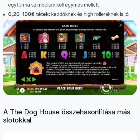
egyforma szimbólum kell egymás mellett
0,20–100€ tétek:
kezdőknek és high rollereknek is jó
A The Dog House összehasonlítása más
slotokkal