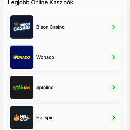
Legjobb Online Kaszinók
Bison Casino
Wonaco
Spinline
Hellspin